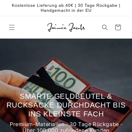
DIREKT
Kostenlose Lieferung ab 40€ | 30 Tage Rückgabe |
ZUM
Handgemacht in der EU
INHALT
Warenkorb
SMARTE GELDBEUTEL &
RUCKSÄCKE DURCHDACHT BIS
INS KLEINSTE FACH
Premium-Materialien · 30 Tage Rückgabe ·
Über 100.000 zufriedene Kunden