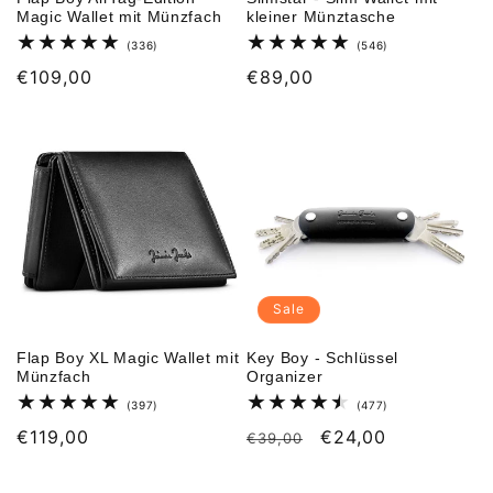
Magic Wallet mit Münzfach
kleiner Münztasche
336
546
(336)
(546)
Bewertungen
Bewertungen
Normaler
€109,00
Normaler
€89,00
insgesamt
insgesamt
Preis
Preis
Sale
Flap Boy XL Magic Wallet mit
Key Boy - Schlüssel
Münzfach
Organizer
397
477
(397)
(477)
Bewertungen
Bewertungen
Normaler
€119,00
Normaler
Verkaufspreis
€24,00
insgesamt
insgesamt
€39,00
Preis
Preis