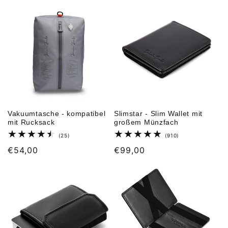
Vakuumtasche - kompatibel
Slimstar - Slim Wallet mit
mit Rucksack
großem Münzfach
25
910
(25)
(910)
Bewertungen
Bewertungen
Normaler
€54,00
Normaler
€99,00
insgesamt
insgesamt
Preis
Preis