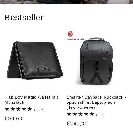
Bestseller
Flap Boy Magic Wallet mit
Smarter Daypack Rucksack -
Münzfach
optional mit Laptopfach
(Tech-Sleeve)
3502
(3502)
Bewertungen
667
(667)
Normaler
€99,00
insgesamt
Bewertungen
Normaler
€249,00
insgesamt
Preis
Preis