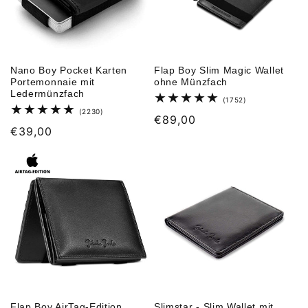
Nano Boy Pocket Karten
Flap Boy Slim Magic Wallet
Portemonnaie mit
ohne Münzfach
Ledermünzfach
1752
(1752)
Bewertungen
2230
(2230)
Normaler
€89,00
insgesamt
Bewertungen
Normaler
€39,00
insgesamt
Preis
Preis
Flap Boy AirTag-Edition
Slimstar - Slim Wallet mit